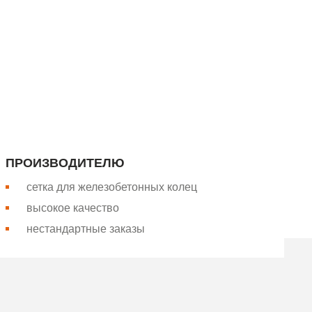
апада России. Более 26 лет
Вся сетка производится на
ПРОИЗВОДИТЕЛЮ
сетка для железобетонных колец
высокое качество
нестандартные заказы