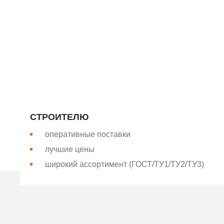
Компания “Базис-Металл” является крупнейшим произ
компания поставляет продукцию для строительной отр
нашем собственном оборудовании и соответствует о
РАБОТАТЬ С НАМИ ВЫГОДНО
СТРОИТЕЛЮ
оперативные поставки
лучшие цены
широкий ассортимент (ГОСТ/ТУ1/ТУ2/ТУ3)