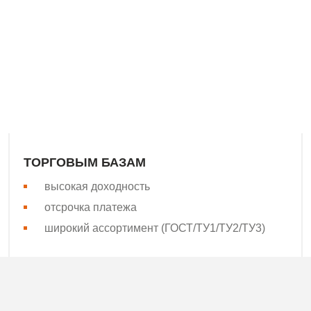
водителем сварной сетки Поволжья, Урала, Юга и Северо-З
асли. Наша сильная сторона – высокая скорость поставок! 
бщепринятым стандартам качества.
ТОРГОВЫМ БАЗАМ
высокая доходность
отсрочка платежа
широкий ассортимент (ГОСТ/ТУ1/ТУ2/ТУ3)